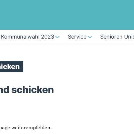
Kommunalwahl 2023
Service
Senioren Uni
icken
nd schicken
epage weiterempfehlen.