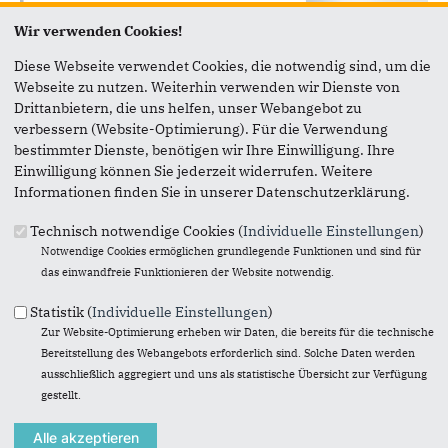
Wir verwenden Cookies!
Diese Webseite verwendet Cookies, die notwendig sind, um die
Webseite zu nutzen. Weiterhin verwenden wir Dienste von
Drittanbietern, die uns helfen, unser Webangebot zu
verbessern (Website-Optimierung). Für die Verwendung
bestimmter Dienste, benötigen wir Ihre Einwilligung. Ihre
Einwilligung können Sie jederzeit widerrufen. Weitere
Liebe Rellingerinnen und Rellinger,
Informationen finden Sie in unserer Datenschutzerklärung.
es ist nun fast fünf Jahre her, dass Sie uns wieder Ihr
Vertrauen geschenkt haben und wir dank Ihrer Stimmen die
Technisch notwendige Cookies (
Individuelle Einstellungen
)
Mehrheit in der Gemeindevertretung erringen konnten.
Notwendige Cookies ermöglichen grundlegende Funktionen und sind für
das einwandfreie Funktionieren der Website notwendig.
Wir wissen dies zu schätzen und dass dies gerade in diesen
unruhigen Zeiten keine Selbstverständlichkeit ist. Daher
Statistik (
Individuelle Einstellungen
)
möchten wir in dieser Ausgabe ihnen einen Rückblick über
Zur Website-Optimierung erheben wir Daten, die bereits für die technische
die Umsetzung unserer Politik geben und Sie überzeugen,
Bereitstellung des Webangebots erforderlich sind. Solche Daten werden
dass wir sehr verantwortungsbewusst Politik für die
ausschließlich aggregiert und uns als statistische Übersicht zur Verfügung
Menschen in unserer Gemeinde betrieben haben.
gestellt.
Wenn auch Sie unsere Gemeinde, die schöne Architektur, die
top ausgestattet Schulen und Kindergärten, die freundliche