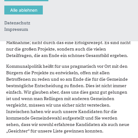
und hilfsbereite Verwaltung sowie die für eine Gemeinde
dieser Größe beispiellosen kulturellen Angebote, zu schätzen
wissen, haben wir sicher etwas richtig gemacht.
Datenschutz
Impressum
Eine Gemeinde, die von ihren Bürgern gemocht wird, die
lebens- und liebenswert ist, erschafft man nicht durch eine
Maßnahme; nicht durch das eine Erfolgsrezept. Es sind nicht
nur die großen Projekte, sondern auch die vielen
Detailfragen, die am Ende ein schönes Gesamtbild ergeben.
Kommunalpolitik heißt für uns pragmatisch vor Ort mit den
Bürgern die Projekte zu entwickeln, offen mit allen
Betroffenen zu reden und so am Ende die für die Gemeinde
bestmögliche Entscheidung zu finden. Dies ist nicht immer
einfach. Wir glauben aber, dass uns dies ganz gut gelungen
ist und wenn man Rellingen mit anderen Gemeinden
vergleicht, müssen wir uns sicher nicht verstecken.
Inzwischen haben wir auch unsere Kandidaten für die
kommende Gemeindewahl aufgestellt und Sie werden
sehen, dass wir sowohl erfahrene Kandidaten als auch neue
„Gesichter“ für unsere Liste gewinnen konnten.